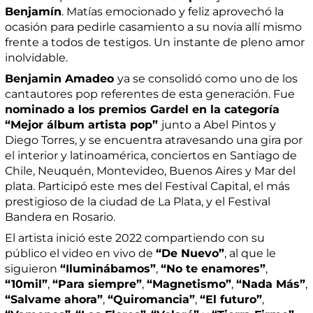
Benjamín
. Matías emocionado y feliz aprovechó la
ocasión para pedirle casamiento a su novia allí mismo
frente a todos de testigos. Un instante de pleno amor
inolvidable.
Benjamin Amadeo
ya se consolidó como uno de los
cantautores pop referentes de esta generación. Fue
nominado a los premios Gardel en la categoría
“Mejor álbum artista pop”
junto a Abel Pintos y
Diego Torres, y se encuentra atravesando una gira por
el interior y latinoamérica, conciertos en Santiago de
Chile, Neuquén, Montevideo, Buenos Aires y Mar del
plata. Participó este mes del Festival Capital, el más
prestigioso de la ciudad de La Plata, y el Festival
Bandera en Rosario.
El artista inició este 2022 compartiendo con su
público el video en vivo de
“De Nuevo”
, al que le
siguieron
“Iluminábamos”
,
“No te enamores”
,
“10mil”
,
“Para siempre”
,
“Magnetismo”
,
“Nada Más”
,
“Salvame ahora”
,
“Quiromancia”
,
“El futuro”
,