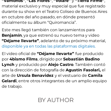
“Vamonos”
,
“Las Flores”
,
“Volaré”
y
“Tierra Firme”
,
material exclusivo y muy especial que fue registrado
durante su show en el Teatro Coliseo de Buenos Aires
en octubre del año pasado, en dónde presentó
oficialmente su álbum “Quiromancia”.
Este mes llegó también con lanzamientos para
Benjamín
, ya que estrenó su nuevo tema y video
“Déjame llevarte”
, adelanto de su próximo material,
disponible ya en todas las
plataformas digitales.
El video oficial de
“Déjame llevarte”
fue producido
por
4bismo Films
, dirigido por
Sebastián Badino
Lynch
y producido por
Alejo Castro
. También contó
con la dirección de fotografía de
Agustín Fasolari,
el
arte de
Ursula Benavidez
y el vestuario de
Camila
Gelardi
, entre otros integrantes de un amplio equipo
de trabajo.
BY AUTHOR