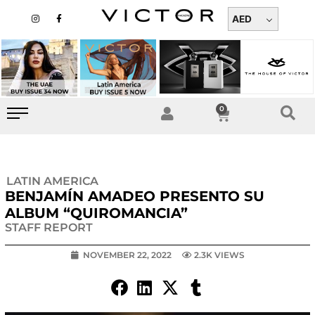
Skip
I
F
n
a
AED
to
s
c
t
e
content
a
b
g
o
r
o
a
k
m
-
f
0
Cart
LATIN AMERICA
BENJAMÍN AMADEO PRESENTO SU
ALBUM “QUIROMANCIA”
STAFF REPORT
NOVEMBER 22, 2022
2.3K VIEWS