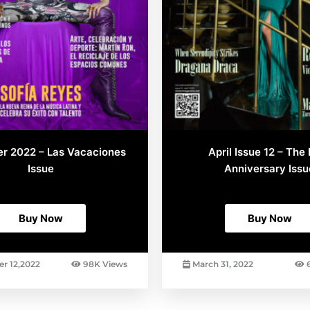
the
product
page
r 2022 – Las Vacaciones
April Issue 12 – The 
Issue
Anniversary Issu
AED
7.35
AED
16.95
Buy Now
Buy Now
r 12,2022
98K Views
March 31, 2022
6