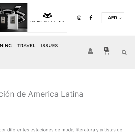
I
F
AED
n
a
s
c
t
e
a
b
g
o
r
o
INING
TRAVEL
ISSUES
a
k
0
Cart
m
-
f
ción de America Latina
or diferentes estaciones de moda, literatura y artistas de