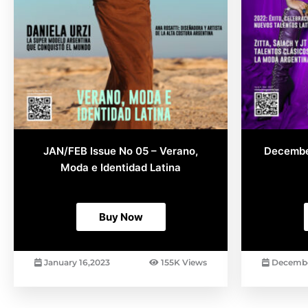
the
product
page
JAN/FEB Issue No 05 – Verano,
Decembe
Moda e Identidad Latina
AED
7.35
Buy Now
January 16,2023
155K Views
Decembe