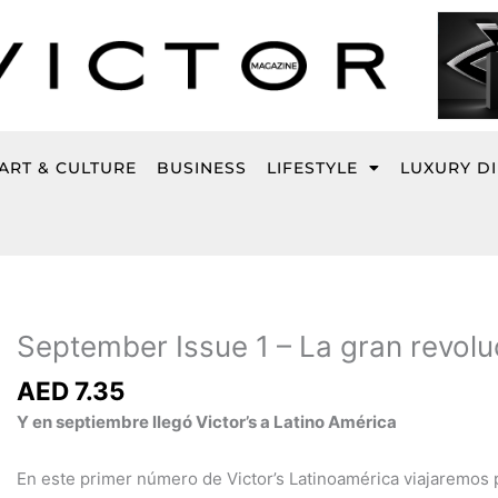
ART & CULTURE
BUSINESS
LIFESTYLE
LUXURY D
September
Issue
1
September Issue 1 – La gran revolu
-
La
AED
7.35
gran
Y en septiembre llegó Victor’s a Latino América
revolución
de
En este primer número de Victor’s Latinoamérica viajaremos p
America