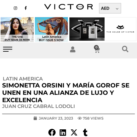
Skip
I
F
n
a
AED
to
s
c
t
e
content
a
b
g
o
r
o
a
k
m
-
f
0
Cart
LATIN AMERICA
SIMONETTA ORSINI Y MARÍA GOROF SE
UNEN EN UNA ALIANZA DE LUJO Y
EXCELENCIA
JUAN CRUZ CABRAL LODOLI
JANUARY 23, 2023
758 VIEWS