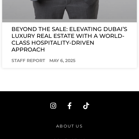
BEYOND THE SALE: ELEVATING DUBAI’S
LUXURY REAL ESTATE WITH A WORLD-
CLASS HOSPITALITY-DRIVEN
APPROACH
STAFF REPORT
MAY 6, 2025
I
F
T
n
a
i
s
c
k
t
e
t
ABOUT US
a
b
o
g
o
k